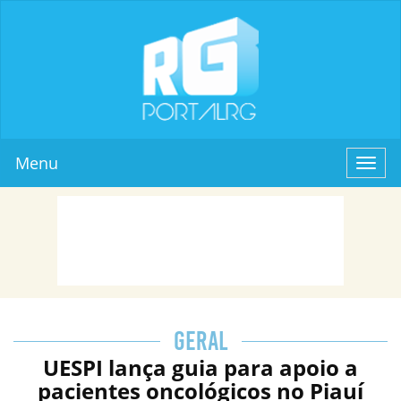
Menu
Toggl
navig
GERAL
UESPI lança guia para apoio a
pacientes oncológicos no Piauí