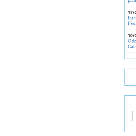
piau
17/
Insc
Féri
10/
Odo
Cab