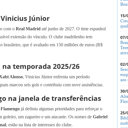
Bei
15/
Vinicius Júnior
Cred
qual
to com o
Real Madrid
até junho de 2027. O time espanhol
sível extensão do vínculo. O clube madrilenho tem
07/
Bri
do brasileiro, que é avaliado em 150 milhões de euros (R$
Ter
ativ
. na temporada 2025/26
02/
Sesc
empr
Xabi Alonso
, Vinicius Júnior enfrenta um período
aos 
quais marcou seis gols e contribuiu com nove assistências.
30/
o na janela de transferências
Alu
Flor
o
Flamengo
já definiu algumas prioridades para reforçar o
25/
um goleiro, um zagueiro e um atacante. Os nomes de
Gabriel
Bibl
mobi
nal
, estão na lista de interesses do clube.