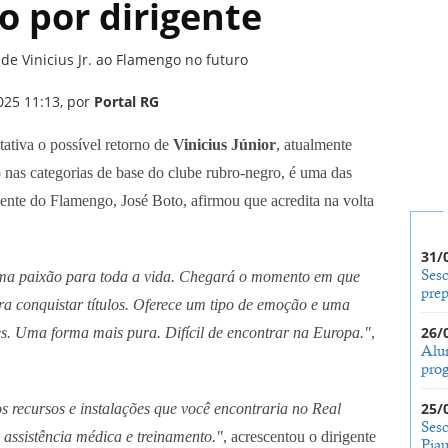
to por dirigente
 de Vinicius Jr. ao Flamengo no futuro
025 11:13, por
Portal RG
ativa o possível retorno de
Vinicius Júnior
, atualmente
 nas categorias de base do clube rubro-negro, é uma das
gente do Flamengo, José Boto, afirmou que acredita na volta
31/
Ses
ma paixão para toda a vida. Chegará o momento em que
prep
ara conquistar títulos. Oferece um tipo de emoção e uma
26/
tes. Uma forma mais pura. Difícil de encontrar na Europa."
,
Alu
prog
25/
 recursos e instalações que você encontraria no Real
Sesc
 assistência médica e treinamento."
, acrescentou o dirigente
Pia