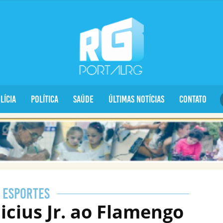
lícia
Política
Saúde
Últimas notícias
Contato
ESPORTES
icius Jr. ao Flamengo